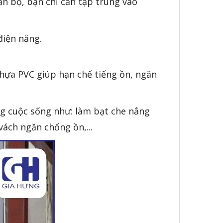
n bộ, bạn chỉ cần tập trung vào
điện năng.
nhựa PVC giúp hạn chế tiếng ồn, ngăn
ng cuộc sống như: làm bạt che nắng
ách ngăn chống ồn,...