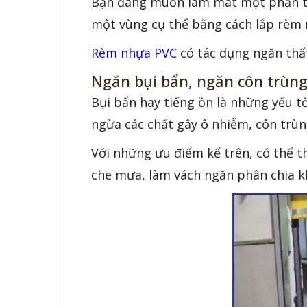
Bạn đang muốn làm mát một phần tro
một vùng cụ thể bằng cách lắp rèm
Rèm nhựa PVC
có tác dụng ngăn thất 
Ngăn bụi bẩn, ngăn côn trùng,
Bụi bẩn hay tiếng ồn là những yếu t
ngừa các chất gây ô nhiễm, côn trù
Với những ưu điểm kể trên, có thể 
che mưa, làm vách ngăn phân chia kh