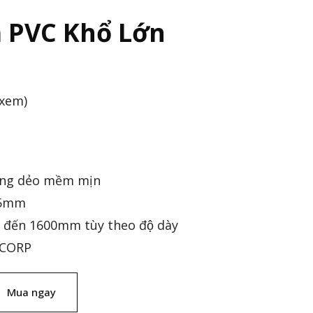
 PVC Khổ Lớn
 xem)
ong dẻo mềm mịn
 5mm
đến 1600mm tùy theo độ dày
GCORP
Mua ngay