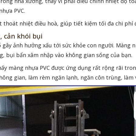
ng nhà xưởng, thay vì phải điều chỉnh nhiệt độ toà
 nhựa PVC.
thoát nhiệt điều hoà, giúp tiết kiệm tối đa chi phí 
 cản khói bụi
ố gây ảnh hưởng xấu tới sức khỏe con người. Màng 
ng, bụi bẩn xâm nhập vào không gian sống của bạn.
thấy màng nhựa PVC được ứng dụng rất rộng rãi tro
ông gian, làm rèm ngăn lạnh, ngăn côn trùng, làm v